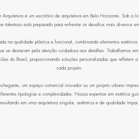
rquitetura é um escritório de arquitetura em Belo Horizonte. Sob a li
time talentoso está preparado para enfrentar os desafios mais diversos em
da na qualidade plástica e funcional, combinando elementos estéticos 
 que se destacam pela atenção cuidadosa aos detalhes. Trabalhamos e
giões do Brasil, proporcionando soluções personalizadas que refletem a
cada projeto.
nchegante, um espaço comercial inovador ou um projeto urbano impress
diferentes tipologias e complexidades. Nossa expertise em estética gu
resultando em uma arquitetura singular, autêntica e de qualidade ímpar.